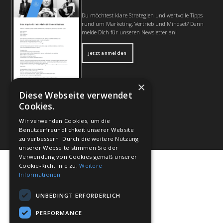
Von-Galen-Strasse 42
33378 Rheda-Wiedenbrück
info@mybusinessconsult.de
MBC
Quick Links
7-Stufen System
Affiliate
Das Team
Kontakt
FAQs
Newsletter
Du möchtest klare Strategien und wertvolle Tipps
rund um Marketing, Vertrieb und Mindset? Dann
melde Dich für unseren Newsletter an!
Jetzt anmelden