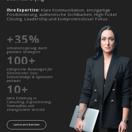
Nadine
Wirwich
“Visionärin & Strategin für nachhaltigen
Business-Erfolg
”
Ihre Expertise:
Klare Kommunikation, einzigartige
Positionierung, authentische Sichtbarkeit, High-Ticket
Closing, Leadership und kompromissloser Fokus
+35%
Umsatzsteigerung
durch
glasklare
Strategien
100+
erfolgreiche Beratungen für
Dienstleister, Solo-
Selbstständige & Agenturen