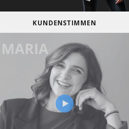
weltweit
10+
Jahre Erfahrung in
Consulting, Digitalisierung,
Teamaufbau und
strategischem Vertrieb
Lerne uns kennen
KUNDENSTIMMEN