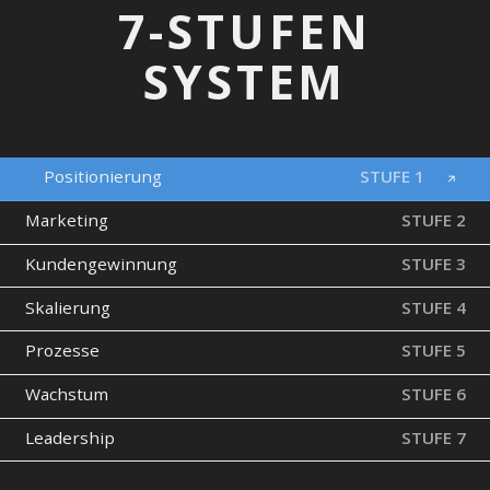
Mehr Umsatz — mehr Freizeit — weniger Arbeiten
DAS
STUFE 7
STUFE 6
STUFE 5
STUFE 4
STUFE 3
STUFE 2
STUFE 1
7-STUFEN
KUNDENGEWINNUNG
SKALIEREN MIT
LEADERSHIP &
MITARBEITER-
ORGANISCHES
ANGEBOT &
PROZESSE
SYSTEM
POSITIONIERUNG
UNTERNEHMENS-
GEWINNUNG
MARKETING
& SYSTEME
PAID ADS
& CRM
& SICHTBARKEIT
FÜHRUNG
Positionierung
STUFE 1
Marketing
STUFE 2
Kundengewinnung
STUFE 3
Skalierung
STUFE 4
Prozesse
STUFE 5