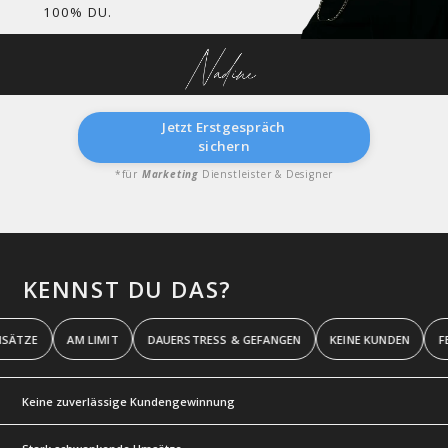
Authentisch.
100% DU.
Jetzt Erstgespräch
sichern
*für
Marketing
Dienstleister & Designer
KENNST DU DAS?
ÄTZE
AM LIMIT
DAUERSTRESS & GEFANGEN
KEINE KUNDEN
Keine zuverlässige Kundengewinnung