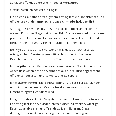
erfolgreichen und einem stagnierenden Unternehmen ausmachen
kann: skriptbasierte Vertriebsprozesse.
Was genau verbirgt sich hinter diesem Begriff und wie kann dies die
Effizienz von MyBusiness Consult steigern?
Stellen Sie sich vor:
Sie führen ein Verkaufsgespräch und haben das Gefühl, für jede
Frage und jedes Einwand bestens gewappnet zu sein. Jedes
Argument sitzt, und Sie können souverän auf potenzielle Kunden
eingehen.
Genau hier kommen skriptbasierte Vertriebsprozesse ins Spiel. Sie
bieten Struktur und Sicherheit in Kundengesprächen, sodass jeder
Satz präzise und zielführend ist.
Doch der wahre Wert solcher Skripte liegt in ihrer Skalierbarkeit.
Stellen Sie sich vor, Sie könnten Ihr Verkaufsteam mit diesen
Skripten ausstatten und so sicherstellen, dass jeder Mitarbeiter
genauso effektiv agiert wie Ihr bester Verkäufer.
Grafik - Vertrieb basiert auf Logik
Ein solches skriptbasiertes System ermöglicht ein konsistentes und
effizientes Kundenansprechen, das sich wiederholt bewährt.
Sie fragen sich vielleicht, ob solche Skripte nicht unpersönlich