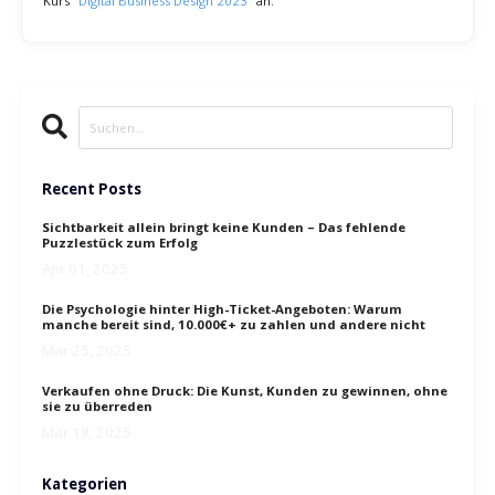
Unternehmen, die ihr Geschäftsmodell digital transformieren
möchten, werden Sie feststellen, dass Ihre Beratungsleistungen
zunehmend gefragt sind.
Dank der effektiven Vertriebsstrategien, die Sie gelernt haben,
werden Sie in der Lage sein, stetig neue Geschäftsabschlüsse zu
erzielen und langfristige Kundenbeziehungen aufzubauen.
Skriptbasierte Vertriebsprozesse und ein gut strukturiertes CRM-
System sorgen dafür, dass Sie sowohl effizient als auch effektiv in
Ihrer Kundenansprache sind.
Der Schritt in die Digitalisierung kann für viele Unternehmen
einschüchternd sein. Aber mit Ihrer fachkundigen Beratung und den
richtigen Strategien können Sie diese Unternehmen begleiten und
sie auf ihrem Weg zum digitalen Erfolg unterstützen.
Wenn Sie daran interessiert sind, tiefer in die Welt der
Geschäftsberatung einzutauchen und zu lernen, wie Sie mit
MyBusiness Consult Unternehmen in der digitalen Transformation
unterstützen können, dann zögern Sie nicht.
Nutzen Sie die Gelegenheit und melden Sie sich JETZT für unseren
Kurs "
Digital Business Design 2023
" an.