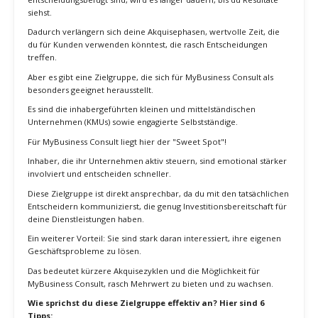
sprechen, die nicht ideal zu ihrem Beratungsangebot passen.
Große Konzerne könnten zwar potenziell mehr investieren, aber
ihre komplexen Entscheidungsstrukturen können es erschweren,
rasch zum Abschluss zu kommen.
Das Problem: Wenn du dich an Mitarbeiter wendest, die nicht
entscheidungsbefugt sind, wird es länger dauern, bis du Resultate
siehst.
Dadurch verlängern sich deine Akquisephasen, wertvolle Zeit, die
du für Kunden verwenden könntest, die rasch Entscheidungen
treffen.
Aber es gibt eine Zielgruppe, die sich für MyBusiness Consult als
besonders geeignet herausstellt.
Es sind die inhabergeführten kleinen und mittelständischen
Unternehmen (KMUs) sowie engagierte Selbstständige.
Für MyBusiness Consult liegt hier der "Sweet Spot"!
Inhaber, die ihr Unternehmen aktiv steuern, sind emotional stärker
involviert und entscheiden schneller.
Diese Zielgruppe ist direkt ansprechbar, da du mit den tatsächlichen
Entscheidern kommunizierst, die genug Investitionsbereitschaft für
deine Dienstleistungen haben.