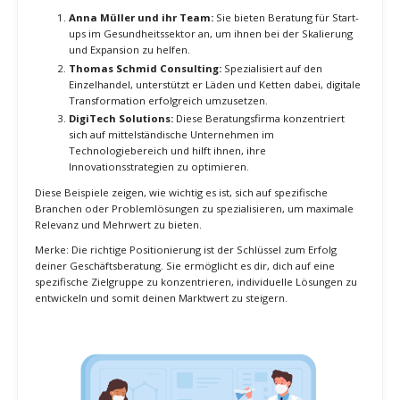
Heute teile ich diese Erkenntnisse und Strategien mit dir.
Eine klare Positionierung ermöglicht es MyBusiness Consult, sich
auf eine spezifische Zielgruppe zu konzentrieren und
maßgeschneiderte Beratungsdienstleistungen anzubieten.
Dies steigert die Relevanz für potenzielle Kunden und erleichtert
den Verkaufsprozess. Gleichzeitig ermöglicht es, höhere Honorare
zu erzielen, da die Kunden den angebotenen Mehrwert erkennen.
Suchst du nach konkreten Beispielen?
Hier sind einige:
Anna Müller und ihr Team:
Sie bieten Beratung für Start-
ups im Gesundheitssektor an, um ihnen bei der Skalierung
und Expansion zu helfen.
Thomas Schmid Consulting:
Spezialisiert auf den
Einzelhandel, unterstützt er Läden und Ketten dabei, digitale
Transformation erfolgreich umzusetzen.
DigiTech Solutions:
Diese Beratungsfirma konzentriert
sich auf mittelständische Unternehmen im
Technologiebereich und hilft ihnen, ihre
Innovationsstrategien zu optimieren.
Diese Beispiele zeigen, wie wichtig es ist, sich auf spezifische