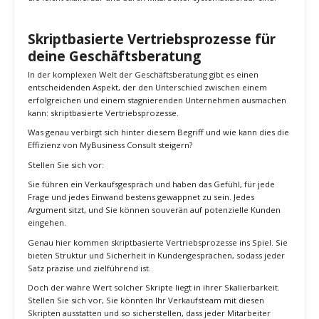
effizientesten Methoden erwiesen, wenn es darum geht, hohe ROI
in der Geschäftsberatung zu erzielen.
Aber das ist nur der Anfang. Es gibt viele weitere Möglichkeiten, wie
Workshops, Webinare oder Partnerschaften mit
Branchenverbänden, um Neukunden zu gewinnen.
Zusätzlich zur direkten Kundenansprache erfordert die
Geschäftsberatung eine tiefe Branchenkenntnis und Expertise, die
man kontinuierlich entwickeln muss.
Aber keine Sorge, mit den Schulungen und Ressourcen von
MyBusiness Consult wirst du bestens vorbereitet sein!
Merke dir: Es gibt zahlreiche Strategien, um in der
Geschäftsberatung erfolgreich zu sein. Der persönliche Kontakt und
die direkte Ansprache sind jedoch zeitlose und effektive Methoden,
die leicht skalierbar und durch Mitarbeiter systematisierbar sind.
Skriptbasierte Vertriebsprozesse für
deine Geschäftsberatung
In der komplexen Welt der Geschäftsberatung gibt es einen
entscheidenden Aspekt, der den Unterschied zwischen einem