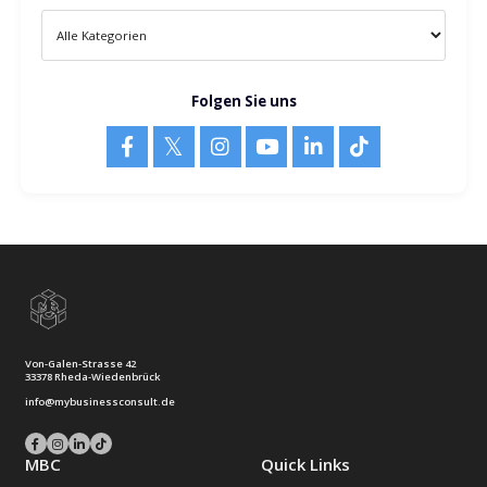
Recent Posts
Sichtbarkeit allein bringt keine Kunden – Das fehlende
Puzzlestück zum Erfolg
Apr 01, 2025
Die Psychologie hinter High-Ticket-Angeboten: Warum
manche bereit sind, 10.000€+ zu zahlen und andere nicht
Mar 25, 2025
Verkaufen ohne Druck: Die Kunst, Kunden zu gewinnen, ohne
sie zu überreden
Mar 18, 2025
Kategorien