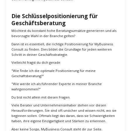
Empfehlungsmarketing:
Zufriedene Kunden sind die
besten Botschafter für MyBusiness Consult. Stelle sicher,
dass du konstant Mehrwert lieferst und ermutige sie, dich
weiterzuempfehlen.
Durch eine klare Fokussierung auf die richtige Zielgruppe kannst du
nachhaltig wachsen und langfristige Geschäftsbeziehungen
aufbauen. KMUs und engagierte Selbstständige sind die Schlüssel zu
deinem Erfolg mit MyBusiness Consult!
Die Schlüsselpositionierung für
Geschäftsberatung
Möchtest du konstant hohe Beratungsumsätze generieren und als
bevorzugte Wahl in der Branche gelten?
Dann ist es essentiell, die richtige Positionierung für MyBusiness
Consult zu finden. Dies bildet die Grundlage für jeden weiteren
Schritt in deiner Geschäftsstrategie.
Vielleicht fragst du dich gerade:
"Wie finde ich die optimale Positionierung für meine
Geschäftsberatung?"