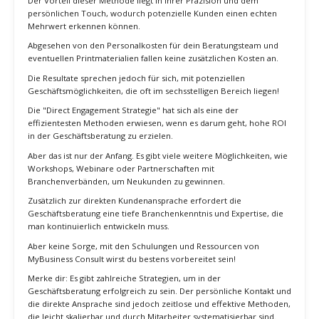
Strategie" von MyBusiness Consult.
Die Grundidee ist einfach: Anstatt auf teure Online-Werbung zu
setzen, konzentrieren wir uns auf direkte und persönliche
Ansprachen.
Dies beginnt mit sorgfältiger Recherche, um die richtigen Kontakte
und Unternehmen zu identifizieren. Diese Daten werden in ein
CRM-System eingepflegt.
Anschließend wird ein maßgeschneidertes Angebot oder eine
Einladung zu einem Workshop versandt. Dies dient als erster
Kontaktpunkt und Vorbereitung für ein persönliches Gespräch.
Die direkte Ansprache, sei es durch persönliche Treffen oder
Telefonate, hat sich als besonders effektiv erwiesen.
Der Vorteil dieser Methode liegt in ihrer Präzision und dem
persönlichen Touch, wodurch potenzielle Kunden einen echten
Mehrwert erkennen können.
Abgesehen von den Personalkosten für dein Beratungsteam und
eventuellen Printmaterialien fallen keine zusätzlichen Kosten an.
Die Resultate sprechen jedoch für sich, mit potenziellen
Geschäftsmöglichkeiten, die oft im sechsstelligen Bereich liegen!
Die "Direct Engagement Strategie" hat sich als eine der