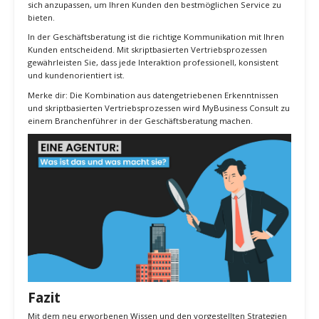
wirken. Doch das Gegenteil ist der Fall. Durch eine strukturierte und
professionelle Herangehensweise können Sie sich gezielt auf die
Bedürfnisse und Wünsche Ihrer Kunden konzentrieren.
Bei MyBusiness Consult verstehen wir, dass der Schlüssel zum
erfolgreichen Beratungsgeschäft nicht nur im Aufbau von
Beziehungen, sondern auch in effizienten Prozessen liegt.
Mit skriptbasierten Vertriebsprozessen können Sie nicht nur Ihre
Abschlussquoten erhöhen, sondern auch Ihre Kundengespräche
effizienter gestalten und so wertvolle Zeit sparen.
Ein weiterer Vorteil: Die Skripte können als Basis für Schulungen
und Onboarding neuer Mitarbeiter dienen, wodurch die
Einarbeitungszeit verkürzt wird.
Ein gut strukturiertes CRM-System ist das Rückgrat dieses Ansatzes.
Es ermöglicht Ihnen, Kundeninteraktionen zu tracken, wichtige
Daten zu analysieren und Trends zu identifizieren. Dieser
datengetriebene Ansatz ermöglicht es Ihnen, ständig zu lernen und
sich anzupassen, um Ihren Kunden den bestmöglichen Service zu
bieten.
In der Geschäftsberatung ist die richtige Kommunikation mit Ihren
Kunden entscheidend. Mit skriptbasierten Vertriebsprozessen
gewährleisten Sie, dass jede Interaktion professionell, konsistent