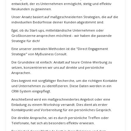
Wie du mit MyBusiness Consult
erfolgreich Neukunden für deine
Beratung gewinnst
Nachdem du die richtige Positionierung für deine
Geschäftsberatung gefunden hast, ist es an der Zeit, Strategien für
die Neukundengewinnung zu erarbeiten.
Grafik - Neukunden gewinnen
In der Welt der Geschäftsberatung gibt es viele Wege, um neue
Kunden zu akquirieren. Einige sind sehr effektiv, während andere
weniger Ergebnisse liefern.
Bei MyBusiness Consult haben wir über die Jahre einen Prozess
entwickelt, der es Unternehmen ermöglicht, stetig und effektiv
Neukunden zu gewinnen.
Unser Ansatz basiert auf maßgeschneiderten Strategien, die auf die
individuellen Bedürfnisse deiner Kunden abgestimmt sind.
Egal, ob du Start-ups, mittelständische Unternehmen oder
Großkonzerne ansprechen möchtest - wir haben die passende
Strategie für dich!
Eine unserer zentralen Methoden ist die "Direct Engagement