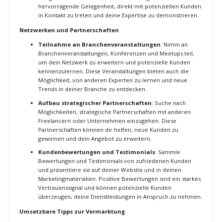
Plattformen wie LinkedIn, Twitter und Instagram, um deine
Dienstleistungen zu präsentieren und mit deiner Zielgruppe
zu interagieren. Teile regelmäßig Inhalte, die deine Expertise
zeigen, und beteilige dich an Diskussionen in relevanten
Gruppen und Foren.
Content-Marketing und Branding
Blogging und Gastbeiträge
: Erstelle einen Blog auf deiner
Website und schreibe regelmäßig Beiträge zu Themen, die
für deine Zielgruppe relevant sind. Gastbeiträge auf anderen
angesehenen Blogs können ebenfalls dazu beitragen, deine
Sichtbarkeit zu erhöhen und dein Netzwerk zu erweitern.
Erstellung von E-Books und Whitepapers
: Biete E-Books
oder Whitepapers zu spezifischen Themen in deiner Nische
an. Diese können als wertvolle Ressourcen dienen und dir
helfen, dich als Experte zu positionieren. Sie sind auch ein
großartiges Mittel, um E-Mail-Adressen zu sammeln und eine
Liste potenzieller Kunden aufzubauen.
Webinare und Online-Workshops
: Halte Webinare oder
Online-Workshops ab, um dein Wissen und deine
Fähigkeiten zu teilen. Diese Veranstaltungen bieten eine
hervorragende Gelegenheit, direkt mit potenziellen Kunden