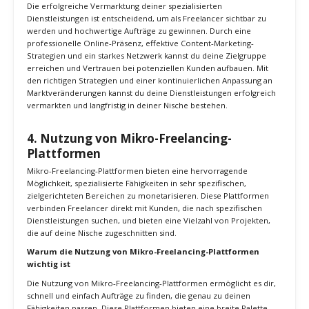
Kundenanfragen und Aufträgen.
Höhere Glaubwürdigkeit
: Durch den Aufbau einer starken
Marke und das Teilen wertvoller Inhalte gewinnst du das
Vertrauen potenzieller Kunden und erhöhst deine
Glaubwürdigkeit.
Langfristige Strategien und kontinuierliche Verbesserung
Regelmäßige Analyse und Anpassung
: Analysiere
regelmäßig die Ergebnisse deiner Marketingstrategien und
passe sie entsprechend an. Nutze Tools wie Google
Analytics, um den Erfolg deiner Website und deiner
Kampagnen zu messen.
Investition in Marketing
: Sei bereit, in professionelle
Marketingressourcen zu investieren, sei es in Form von
bezahlter Werbung, hochwertigen Inhalten oder
professionellen Designern. Diese Investitionen zahlen sich
langfristig aus, indem sie deine Marke stärken und mehr
Kunden anziehen.
Kontinuierliche Weiterentwicklung
: Bleibe auf dem
Laufenden über die neuesten Marketingtrends und -
techniken. Besuche Schulungen und Workshops, um deine
Marketingfähigkeiten kontinuierlich zu verbessern.