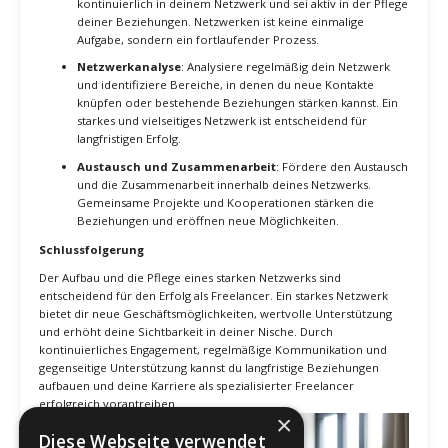
Feedback von deinen Kunden ein und nutze dieses, um
deine Dienstleistungen kontinuierlich zu verbessern. Zeige
deinen Kunden, dass du ihr Feedback schätzt und bereit bist,
dich anzupassen und zu verbessern.
Netzwerkpflege und -erweiterung
Geben und Nehmen
: Netzwerken basiert auf
Gegenseitigkeit. Biete anderen deine Hilfe und
Unterstützung an und sei bereit, im Gegenzug Unterstützung
zu erhalten. Ein starkes Netzwerk lebt von gegenseitigem
Geben und Nehmen.
Kontakte pflegen
: Halte regelmäßig Kontakt zu deinen
Netzwerkpartnern und informiere sie über deine aktuellen
Projekte und Erfolge. Nutze soziale Medien, E-Mails oder
persönliche Treffen, um die Beziehungen zu pflegen.
Veranstaltungen organisieren
: Organisiere selbst
Veranstaltungen oder Webinare zu Themen, die für dein
Netzwerk relevant sind. Dies hilft dir, deine Sichtbarkeit zu
erhöhen und dein Netzwerk zu erweitern.
Messbare Vorteile eines starken Netzwerks
Neue Geschäftsmöglichkeiten
: Ein starkes Netzwerk