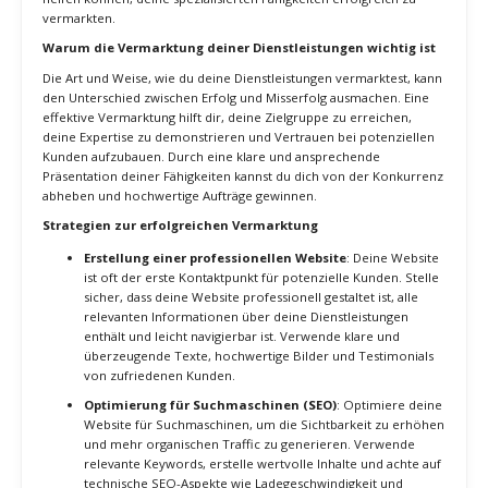
Kontinuierliche Weiterbildung und Skill-Verbesserung sind
entscheidend, um in der dynamischen Welt des Freelancings
erfolgreich zu bleiben. Durch das Erlernen neuer Fähigkeiten und
das Aktualisieren deines Wissens kannst du deine
Wettbewerbsfähigkeit erhöhen, bessere Leistungen erbringen und
langfristige Zufriedenheit und Motivation sicherstellen. Mit den
richtigen Strategien und einer kontinuierlichen Lernbereitschaft
kannst du deine Karriere als spezialisierter Freelancer erfolgreich
vorantreiben.
3. Strategien zur erfolgreichen
Vermarktung deiner Dienstleistungen
Die erfolgreiche Vermarktung deiner spezialisierten Fähigkeiten ist
entscheidend, um als Freelancer sichtbar zu werden und Kunden zu
gewinnen. In einem wettbewerbsintensiven Markt musst du
sicherstellen, dass deine Dienstleistungen klar kommuniziert und
effektiv präsentiert werden. Hier sind einige Strategien, die dir
helfen können, deine spezialisierten Fähigkeiten erfolgreich zu
vermarkten.
Warum die Vermarktung deiner Dienstleistungen wichtig ist