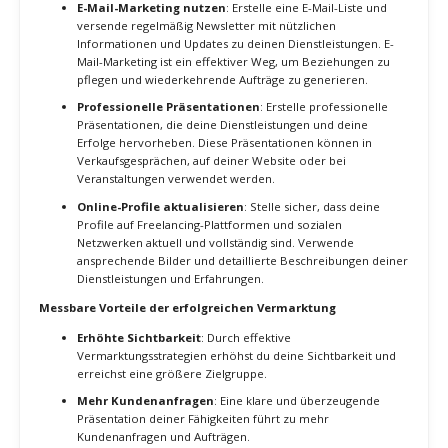
in Kontakt zu treten und deine Expertise zu demonstrieren.
Netzwerken und Partnerschaften
Teilnahme an Branchenveranstaltungen
: Nimm an
Branchenveranstaltungen, Konferenzen und Meetups teil,
um dein Netzwerk zu erweitern und potenzielle Kunden
kennenzulernen. Diese Veranstaltungen bieten auch die
Möglichkeit, von anderen Experten zu lernen und neue
Trends in deiner Branche zu entdecken.
Aufbau strategischer Partnerschaften
: Suche nach
Möglichkeiten, strategische Partnerschaften mit anderen
Freelancern oder Unternehmen einzugehen. Diese
Partnerschaften können dir helfen, neue Kunden zu
gewinnen und dein Angebot zu erweitern.
Kundenbewertungen und Testimonials
: Sammle
Bewertungen und Testimonials von zufriedenen Kunden
und präsentiere sie auf deiner Website und in deinen
Marketingmaterialien. Positive Bewertungen sind ein starkes
Vertrauenssignal und können potenzielle Kunden
überzeugen, deine Dienstleistungen in Anspruch zu nehmen.
Umsetzbare Tipps zur Vermarktung