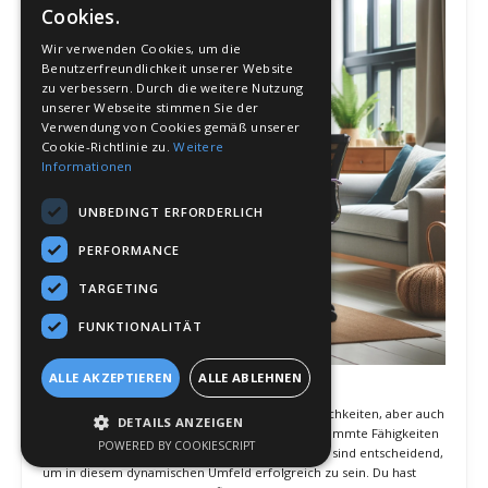
eröffnet dir neue Geschäftsmöglichkeiten und hilft dir,
passende Projekte und Kunden zu finden.
Wertvolle Unterstützung
: Dein Netzwerk bietet dir
wertvolle Unterstützung und Ratschläge, die dir helfen,
berufliche Herausforderungen zu meistern und dich
weiterzuentwickeln.
Verbesserte Sichtbarkeit
: Durch aktives Netzwerken
erhöhst du deine Sichtbarkeit und wirst als Experte in deiner
Nische wahrgenommen.
Langfristige Strategien und kontinuierliche Verbesserung
Kontinuierliches Engagement
: Engagiere dich
kontinuierlich in deinem Netzwerk und sei aktiv in der Pflege
deiner Beziehungen. Netzwerken ist keine einmalige
Aufgabe, sondern ein fortlaufender Prozess.
Netzwerkanalyse
: Analysiere regelmäßig dein Netzwerk
und identifiziere Bereiche, in denen du neue Kontakte
knüpfen oder bestehende Beziehungen stärken kannst. Ein
starkes und vielseitiges Netzwerk ist entscheidend für
langfristigen Erfolg.
Austausch und Zusammenarbeit
: Fördere den Austausch