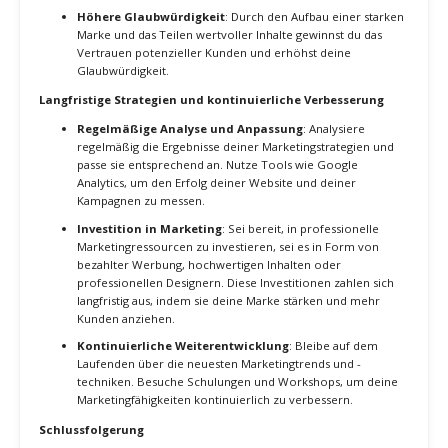
E-Mail-Marketing nutzen
: Erstelle eine E-Mail-Liste und
versende regelmäßig Newsletter mit nützlichen
Informationen und Updates zu deinen Dienstleistungen. E-
Mail-Marketing ist ein effektiver Weg, um Beziehungen zu
pflegen und wiederkehrende Aufträge zu generieren.
Professionelle Präsentationen
: Erstelle professionelle
Präsentationen, die deine Dienstleistungen und deine
Erfolge hervorheben. Diese Präsentationen können in
Verkaufsgesprächen, auf deiner Website oder bei
Veranstaltungen verwendet werden.
Online-Profile aktualisieren
: Stelle sicher, dass deine
Profile auf Freelancing-Plattformen und sozialen
Netzwerken aktuell und vollständig sind. Verwende
ansprechende Bilder und detaillierte Beschreibungen deiner
Dienstleistungen und Erfahrungen.
Messbare Vorteile der erfolgreichen Vermarktung
Erhöhte Sichtbarkeit
: Durch effektive
Vermarktungsstrategien erhöhst du deine Sichtbarkeit und
erreichst eine größere Zielgruppe.
Mehr Kundenanfragen
: Eine klare und überzeugende
Präsentation deiner Fähigkeiten führt zu mehr