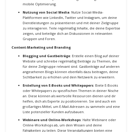
Die Art und Weise, wie du deine Dienstleistungen vermarktest, kann
den Unterschied zwischen Erfolg und Misserfolg ausmachen. Eine
effektive Vermarktung hilft dir, deine Zielgruppe zu erreichen,
deine Expertise zu demonstrieren und Vertrauen bei potenziellen
Kunden aufzubauen. Durch eine klare und ansprechende
Präsentation deiner Fähigkeiten kannst du dich von der Konkurrenz
abheben und hochwertige Aufträge gewinnen.
Strategien zur erfolgreichen Vermarktung
Erstellung einer professionellen Website
: Deine Website
ist oft der erste Kontaktpunkt für potenzielle Kunden. Stelle
sicher, dass deine Website professionell gestaltet ist, alle
relevanten Informationen über deine Dienstleistungen
enthält und leicht navigierbar ist. Verwende klare und
überzeugende Texte, hochwertige Bilder und Testimonials
von zufriedenen Kunden.
Optimierung für Suchmaschinen (SEO)
: Optimiere deine
Website für Suchmaschinen, um die Sichtbarkeit zu erhöhen
und mehr organischen Traffic zu generieren. Verwende
relevante Keywords, erstelle wertvolle Inhalte und achte auf
technische SEO-Aspekte wie Ladegeschwindigkeit und
mobile Optimierung.
Nutzung von Social Media
: Nutze Social-Media-