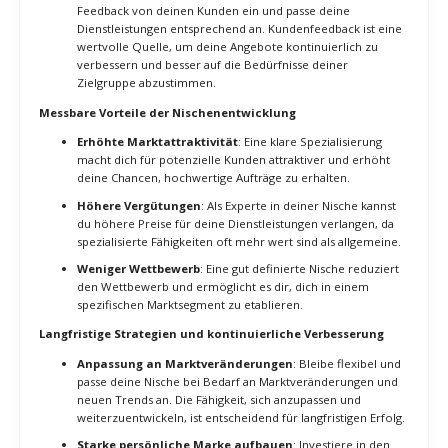
Entwicklungen in deiner Nische zu bleiben. Besuche
Konferenzen, nimm an Workshops teil und bilde dich in
relevanten Kursen weiter.
Netzwerken in deiner Nische
: Baue ein starkes Netzwerk
innerhalb deiner Nische auf. Vernetze dich mit anderen
Fachleuten, nimm an Branchentreffen teil und tausche dich
regelmäßig mit Kollegen aus. Ein starkes Netzwerk kann dir
helfen, neue Möglichkeiten zu entdecken und wertvolle
Partnerschaften zu knüpfen.
Feedback einholen und anpassen
: Hole regelmäßig
Feedback von deinen Kunden ein und passe deine
Dienstleistungen entsprechend an. Kundenfeedback ist eine
wertvolle Quelle, um deine Angebote kontinuierlich zu
verbessern und besser auf die Bedürfnisse deiner
Zielgruppe abzustimmen.
Messbare Vorteile der Nischenentwicklung
Erhöhte Marktattraktivität
: Eine klare Spezialisierung
macht dich für potenzielle Kunden attraktiver und erhöht
deine Chancen, hochwertige Aufträge zu erhalten.
Höhere Vergütungen
: Als Experte in deiner Nische kannst
du höhere Preise für deine Dienstleistungen verlangen, da