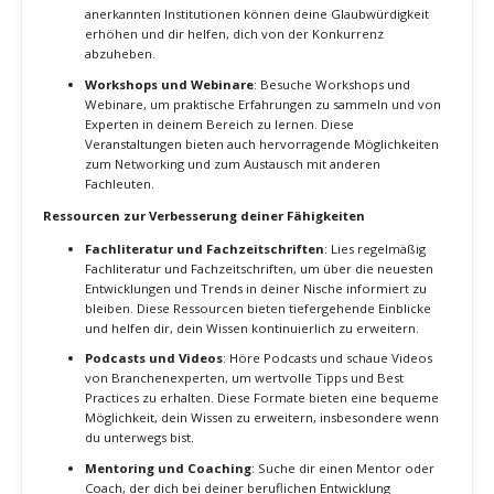
auf dem neuesten Stand der Technik und der besten Praktiken zu
bleiben, was deine Wettbewerbsfähigkeit erhöht und dir neue
Möglichkeiten eröffnet.
Strategien zur kontinuierlichen Weiterbildung
Online-Kurse und E-Learning-Plattformen
: Nutze Online-
Lernplattformen wie Coursera, Udemy oder LinkedIn
Learning, um Zugang zu einer Vielzahl von Kursen zu
erhalten, die speziell auf deine Nische zugeschnitten sind.
Diese Plattformen bieten flexible Lernmöglichkeiten, die du
in deinem eigenen Tempo nutzen kannst.
Zertifizierungen und Abschlüsse
: Investiere in
Zertifizierungen und Abschlüsse, die deine Expertise in
deiner Nische offiziell anerkennen. Zertifikate von
anerkannten Institutionen können deine Glaubwürdigkeit
erhöhen und dir helfen, dich von der Konkurrenz
abzuheben.
Workshops und Webinare
: Besuche Workshops und
Webinare, um praktische Erfahrungen zu sammeln und von
Experten in deinem Bereich zu lernen. Diese
Veranstaltungen bieten auch hervorragende Möglichkeiten
zum Networking und zum Austausch mit anderen