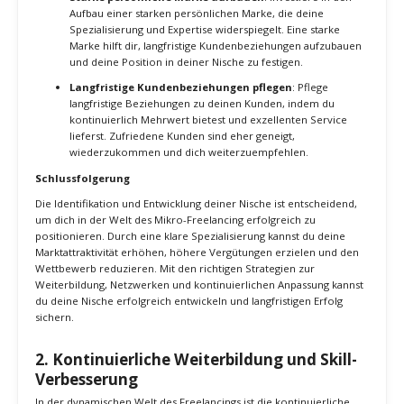
spezialisierte Fähigkeiten oft mehr wert sind als allgemeine.
Weniger Wettbewerb
: Eine gut definierte Nische reduziert
den Wettbewerb und ermöglicht es dir, dich in einem
spezifischen Marktsegment zu etablieren.
Langfristige Strategien und kontinuierliche Verbesserung
Anpassung an Marktveränderungen
: Bleibe flexibel und
passe deine Nische bei Bedarf an Marktveränderungen und
neuen Trends an. Die Fähigkeit, sich anzupassen und
weiterzuentwickeln, ist entscheidend für langfristigen Erfolg.
Starke persönliche Marke aufbauen
: Investiere in den
Aufbau einer starken persönlichen Marke, die deine
Spezialisierung und Expertise widerspiegelt. Eine starke
Marke hilft dir, langfristige Kundenbeziehungen aufzubauen
und deine Position in deiner Nische zu festigen.
Langfristige Kundenbeziehungen pflegen
: Pflege
langfristige Beziehungen zu deinen Kunden, indem du
kontinuierlich Mehrwert bietest und exzellenten Service
lieferst. Zufriedene Kunden sind eher geneigt,
wiederzukommen und dich weiterzuempfehlen.
Schlussfolgerung