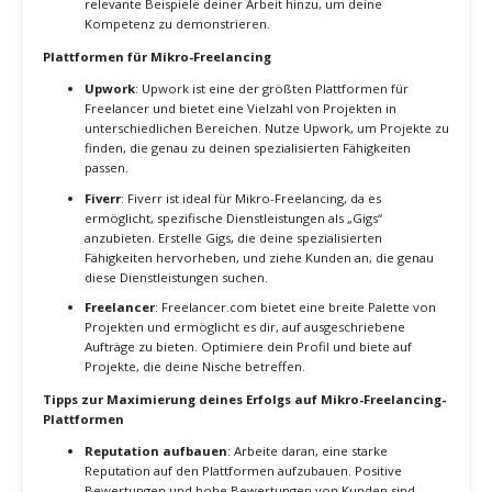
wichtig ist
Die Nutzung von Mikro-Freelancing-Plattformen ermöglicht es dir,
schnell und einfach Aufträge zu finden, die genau zu deinen
Fähigkeiten passen. Diese Plattformen bieten eine breite Palette
von Projekten und eine globale Reichweite, was deine Chancen
erhöht, geeignete Aufträge zu finden und dein Einkommen zu
maximieren. Darüber hinaus bieten sie oft Schutzmechanismen für
Zahlungen und Verträge, die das Risiko von Zahlungsausfällen
reduzieren.
Strategien zur effektiven Nutzung von Mikro-Freelancing-
Plattformen
Profiloptimierung
: Erstelle ein aussagekräftiges Profil auf
den Plattformen, die du nutzt. Dein Profil sollte deine
spezialisierten Fähigkeiten, Erfahrungen und Erfolge deutlich
hervorheben. Verwende ein professionelles Foto und füge
Beispiele deiner Arbeit hinzu, um potenzielle Kunden zu
überzeugen.
Gezielte Projektsuche
: Nutze die Such- und
Filterfunktionen der Plattformen, um gezielt nach Projekten
zu suchen, die zu deinen Fähigkeiten und Interessen passen.
Setze Benachrichtigungen für relevante Projekte, um schnell
auf neue Möglichkeiten reagieren zu können.