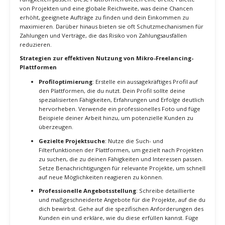
Schlussfolgerung
Die erfolgreiche Vermarktung deiner spezialisierten
Dienstleistungen ist entscheidend, um als Freelancer sichtbar zu
werden und hochwertige Aufträge zu gewinnen. Durch eine
professionelle Online-Präsenz, effektive Content-Marketing-
Strategien und ein starkes Netzwerk kannst du deine Zielgruppe
erreichen und Vertrauen bei potenziellen Kunden aufbauen. Mit
den richtigen Strategien und einer kontinuierlichen Anpassung an
Marktveränderungen kannst du deine Dienstleistungen erfolgreich
vermarkten und langfristig in deiner Nische bestehen.
4. Nutzung von Mikro-Freelancing-
Plattformen
Mikro-Freelancing-Plattformen bieten eine hervorragende
Möglichkeit, spezialisierte Fähigkeiten in sehr spezifischen,
zielgerichteten Bereichen zu monetarisieren. Diese Plattformen
verbinden Freelancer direkt mit Kunden, die nach spezifischen
Dienstleistungen suchen, und bieten eine Vielzahl von Projekten,
die auf deine Nische zugeschnitten sind.
Warum die Nutzung von Mikro-Freelancing-Plattformen