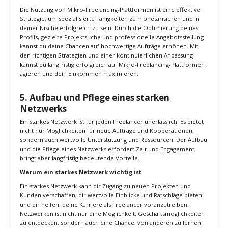
Plattformen
Breitere Kundenbasis
: Mikro-Freelancing-Plattformen
bieten Zugang zu einer globalen Kundenbasis, was deine
Chancen erhöht, passende Aufträge zu finden.
Schneller Einstieg
: Diese Plattformen ermöglichen es dir,
schnell und einfach in Projekte einzusteigen, ohne lange
Akquise-Prozesse.
Sicherheit und Schutz
: Viele Plattformen bieten
Schutzmechanismen für Zahlungen und Verträge, die das
Risiko von Zahlungsausfällen minimieren.
Langfristige Strategien und kontinuierliche Verbesserung
Plattformen diversifizieren
: Nutze mehrere Mikro-
Freelancing-Plattformen, um deine Reichweite zu erhöhen
und mehr Möglichkeiten zu erschließen. Jede Plattform hat
ihre eigenen Stärken und Schwächen, und durch die
Diversifikation kannst du die besten Chancen nutzen.
Feedback und Anpassung
: Hole regelmäßig Feedback von
deinen Kunden ein und nutze dieses Feedback, um deine
Dienstleistungen und Angebote kontinuierlich zu verbessern.
Passe deine Profile und Angebote basierend auf den