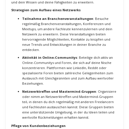
Rückmeldungen an, um deine Erfolgsquote zu erhöhen.
Weiterbildung und Anpassung
: Bleibe auf dem Laufenden
über die neuesten Entwicklungen und Trends in deiner
Nische und passe deine Dienstleistungen entsprechend an.
Investiere in Weiterbildung, um deine Fähigkeiten zu
erweitern und neue, gefragte Dienstleistungen anbieten zu
können.
Schlussfolgerung
Die Nutzung von Mikro-Freelancing-Plattformen ist eine effektive
Strategie, um spezialisierte Fähigkeiten zu monetarisieren und in
deiner Nische erfolgreich zu sein. Durch die Optimierung deines
Profils, gezielte Projektsuche und professionelle Angebotsstellung
kannst du deine Chancen auf hochwertige Aufträge erhöhen. Mit
den richtigen Strategien und einer kontinuierlichen Anpassung
kannst du langfristig erfolgreich auf Mikro-Freelancing-Plattformen
agieren und dein Einkommen maximieren.
5. Aufbau und Pflege eines starken
Netzwerks
Ein starkes Netzwerk ist für jeden Freelancer unerlässlich. Es bietet
nicht nur Möglichkeiten für neue Aufträge und Kooperationen,