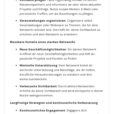
spezialisierte Foren bieten zahlreiche Gelegenheiten zum
Austausch mit Gleichgesinnten und zum Aufbau wertvoller
Beziehungen.
Netzwerktreffen und Mastermind-Gruppen
: Organisiere
oder nimm an Netzwerktreffen und Mastermind-Gruppen
teil, in denen du dich regelmäßig mit anderen Freelancern
und Fachleuten austauschen kannst. Diese Gruppen bieten
eine unterstützende Umgebung, in der du Ideen teilen und
wertvolle Rückmeldungen erhalten kannst.
Pflege von Kundenbeziehungen
Regelmäßige Kommunikation
: Halte regelmäßig Kontakt
zu deinen bestehenden Kunden, auch wenn gerade keine
Projekte anstehen. Sende ihnen Updates zu deinen
Dienstleistungen, nützliche Informationen oder einfach eine
freundliche Nachricht, um die Beziehung zu pflegen.
Exzellenter Kundenservice
: Biete immer exzellenten
Kundenservice und gehe auf die Bedürfnisse und Anliegen
deiner Kunden ein. Zufriedene Kunden sind eher bereit,
wiederkehrende Aufträge zu vergeben und dich
weiterzuempfehlen.
Feedback einholen und nutzen
: Hole regelmäßig