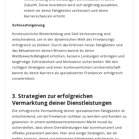
Höhere Zufriedenheit und Motivation
: Das Erlernen
neuer Fähigkeiten kann deine Zufriedenheit und Motivation
erhöhen, da du das Gefühl hast, kontinuierlich Fortschritte
zu machen und deine beruflichen Ziele zu erreichen.
Langfristige Strategien und kontinuierliche Verbesserung
Lernen zur Gewohnheit machen
: Mache das Lernen zu
einer festen Gewohnheit in deinem Alltag. Setze dir
regelmäßig Zeitfenster, um neue Fähigkeiten zu erlernen
und dein Wissen zu erweitern.
Lebenslanges Lernen fördern
: Adoptiere eine Denkweise
des lebenslangen Lernens, um stets offen für neue Ideen
und Entwicklungen zu bleiben. Diese Denkweise hilft dir,
flexibel zu bleiben und dich kontinuierlich
weiterzuentwickeln.
Investition in deine Bildung
: Betrachte die Ausgaben für
Weiterbildung und Schulungen als Investition in deine
Zukunft. Diese Investition wird sich langfristig auszahlen,
indem sie deine Fähigkeiten verbessert und deine
Karrierechancen erhöht.
Schlussfolgerung