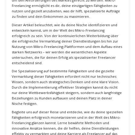
sich kontinuierlich weiterzubilden und neue Fähigkeiten zu
erlernen. Als Freelancer musst du dich ständig weiterentwickeln,
um den Anforderungen des Marktes gerecht zu werden. Mikro-
Freelancing ermöglicht es dir, deine einzigartigen Fähigkeiten zu
nutzen und gezielt anzubieten, was dir hilft, spezialisierte Aufträge
zu finden und dein Einkommen zu maximieren.
Dieser Artikel beleuchtet, wie du deine Nische identifizieren und
entwickeln kannst, um in der Welt des Mikro-Freelancing
erfolgreich zu sein. Von der kontinuierlichen Weiterbildung über
die erfolgreiche Vermarktung deiner Dienstleistungen bis hin zur
Nutzung von Mikro-Freelancing-Plattformen und dem Aufbau eines
starken Netzwerks – wir werden die wesentlichen Aspekte
untersuchen, die für deinen Erfolg als spezialisierter Freelancer
entscheidend sind.
Die Spezialisierung auf bestimmte Fähigkeiten und die gezielte
Vermarktung dieser Fähigkeiten erfordert nicht nur technisches
Wissen, sondern auch strategisches Denken und eine klare Vision.
Durch die Implementierung effektiver Strategien kannst du nicht
nur deine Wettbewerbsfähigkeit steigern, sondern auch langfristige
Beziehungen zu Kunden aufbauen und deinen Platz in deiner
Nische festigen.
Begleite uns auf dieser Reise und entdecke, wie du deine speziellen