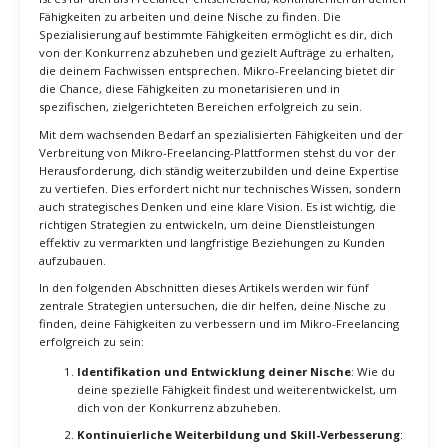
In einer Welt, die sich ständig weiterentwickelt und in der die
Nachfrage nach spezialisierten Fähigkeiten immer weiter zunimmt,
ist es für dich als Freelancer entscheidend, kontinuierlich an deinen
Fähigkeiten zu arbeiten und deine Nische zu finden. Die
Spezialisierung auf bestimmte Fähigkeiten ermöglicht es dir, dich
von der Konkurrenz abzuheben und gezielt Aufträge zu erhalten,
die deinem Fachwissen entsprechen. Mikro-Freelancing bietet dir
die Chance, diese Fähigkeiten zu monetarisieren und in
spezifischen, zielgerichteten Bereichen erfolgreich zu sein.
Mit dem wachsenden Bedarf an spezialisierten Fähigkeiten und der
Verbreitung von Mikro-Freelancing-Plattformen stehst du vor der
Herausforderung, dich ständig weiterzubilden und deine Expertise
zu vertiefen. Dies erfordert nicht nur technisches Wissen, sondern
auch strategisches Denken und eine klare Vision. Es ist wichtig, die
richtigen Strategien zu entwickeln, um deine Dienstleistungen
effektiv zu vermarkten und langfristige Beziehungen zu Kunden
aufzubauen.
In den folgenden Abschnitten dieses Artikels werden wir fünf
zentrale Strategien untersuchen, die dir helfen, deine Nische zu
finden, deine Fähigkeiten zu verbessern und im Mikro-Freelancing