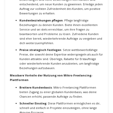
Professionelle Angebotsstellung
: Schreibe detaillierte
und maßgeschneiderte Angebote für die Projekte, auf die du
dich bewirbst. Gehe auf die spezifischen Anforderungen des
Kunden ein und erkläre, wie du diese erfüllen kannst. Füge
relevante Beispiele deiner Arbeit hinzu, um deine
Kompetenz zu demonstrieren.
Plattformen für Mikro-Freelancing
Upwork
: Upwork ist eine der größten Plattformen für
Freelancer und bietet eine Vielzahl von Projekten in
unterschiedlichen Bereichen. Nutze Upwork, um Projekte zu
finden, die genau zu deinen spezialisierten Fähigkeiten
passen.
Fiverr
: Fiverr ist ideal für Mikro-Freelancing, da es
ermöglicht, spezifische Dienstleistungen als „Gigs“
anzubieten. Erstelle Gigs, die deine spezialisierten
Fähigkeiten hervorheben, und ziehe Kunden an, die genau
diese Dienstleistungen suchen.
Freelancer
: Freelancer.com bietet eine breite Palette von
Projekten und ermöglicht es dir, auf ausgeschriebene
Aufträge zu bieten. Optimiere dein Profil und biete auf
Projekte, die deine Nische betreffen.