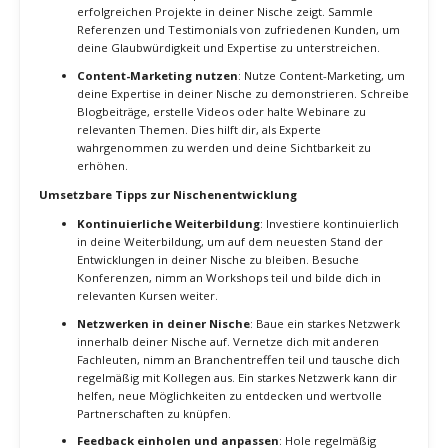
Entwicklung und Vertiefung deiner Nische
Spezialisierte Dienstleistungen anbieten
: Entwickle
spezifische Dienstleistungen, die auf die Bedürfnisse deiner
Nische zugeschnitten sind. Anstatt ein breites Spektrum an
Dienstleistungen anzubieten, konzentriere dich auf wenige,
hochspezialisierte Angebote, die einen echten Mehrwert für
deine Kunden darstellen.
Portfolio und Referenzen aufbauen
: Erstelle ein
Portfolio, das deine spezialisierten Fähigkeiten und
erfolgreichen Projekte in deiner Nische zeigt. Sammle
Referenzen und Testimonials von zufriedenen Kunden, um
deine Glaubwürdigkeit und Expertise zu unterstreichen.
Content-Marketing nutzen
: Nutze Content-Marketing, um
deine Expertise in deiner Nische zu demonstrieren. Schreibe
Blogbeiträge, erstelle Videos oder halte Webinare zu
relevanten Themen. Dies hilft dir, als Experte
wahrgenommen zu werden und deine Sichtbarkeit zu
erhöhen.
Umsetzbare Tipps zur Nischenentwicklung
Kontinuierliche Weiterbildung
: Investiere kontinuierlich
in deine Weiterbildung, um auf dem neuesten Stand der