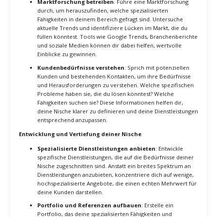
Schritte zur Identifikation deiner Nische
Selbstanalyse und Stärkenbewertung
: Beginne mit einer
gründlichen Selbstanalyse. Überlege, in welchen Bereichen
du besonders stark bist und welche Fähigkeiten du am
meisten genießt. Erstelle eine Liste deiner Stärken und
überlege, wie diese in verschiedenen Branchen und
Projekten angewendet werden können.
Marktforschung betreiben
: Führe eine Marktforschung
durch, um herauszufinden, welche spezialisierten
Fähigkeiten in deinem Bereich gefragt sind. Untersuche
aktuelle Trends und identifiziere Lücken im Markt, die du
füllen könntest. Tools wie Google Trends, Branchenberichte
und soziale Medien können dir dabei helfen, wertvolle
Einblicke zu gewinnen.
Kundenbedürfnisse verstehen
: Sprich mit potenziellen
Kunden und bestehenden Kontakten, um ihre Bedürfnisse
und Herausforderungen zu verstehen. Welche spezifischen
Probleme haben sie, die du lösen könntest? Welche
Fähigkeiten suchen sie? Diese Informationen helfen dir,
deine Nische klarer zu definieren und deine Dienstleistungen
entsprechend anzupassen.