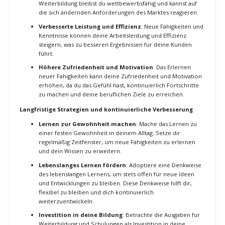
umfasst. Ein strukturierter Plan hilft dir, den Überblick zu
behalten und sicherzustellen, dass du kontinuierlich
Fortschritte machst.
Regelmäßige Selbstbewertung
: Führe regelmäßige
Selbstbewertungen durch, um deine Fortschritte zu messen
und Bereiche zu identifizieren, in denen du dich verbessern
kannst. Dies hilft dir, deine Lernstrategien anzupassen und
deine Ziele effizienter zu erreichen.
Aktive Teilnahme an Communitys
: Beteilige dich aktiv an
Online-Communitys und Foren, die sich auf deine Nische
konzentrieren. Der Austausch mit anderen Fachleuten kann
dir helfen, neue Perspektiven zu gewinnen und dein Wissen
zu erweitern.
Messbare Vorteile der kontinuierlichen Weiterbildung
Erhöhte Wettbewerbsfähigkeit
: Durch kontinuierliche
Weiterbildung bleibst du wettbewerbsfähig und kannst auf
die sich ändernden Anforderungen des Marktes reagieren.
Verbesserte Leistung und Effizienz
: Neue Fähigkeiten und
Kenntnisse können deine Arbeitsleistung und Effizienz
steigern, was zu besseren Ergebnissen für deine Kunden
führt.