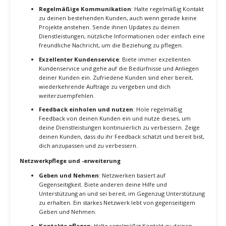
sondern auch wertvolle Unterstützung und Ressourcen. Der Aufbau
und die Pflege eines Netzwerks erfordert Zeit und Engagement,
bringt aber langfristig bedeutende Vorteile.
Warum ein starkes Netzwerk wichtig ist
Ein starkes Netzwerk kann dir Zugang zu neuen Projekten und
Kunden verschaffen, dir wertvolle Einblicke und Ratschläge bieten
und dir helfen, deine Karriere als Freelancer voranzutreiben.
Netzwerken ist nicht nur eine Möglichkeit, Geschäftsmöglichkeiten
zu entdecken, sondern auch eine Chance, von anderen zu lernen
und dein Wissen und deine Fähigkeiten zu erweitern.
Strategien zum Aufbau eines Netzwerks
Teilnahme an Branchenveranstaltungen
: Besuche
regelmäßig Branchenveranstaltungen, Konferenzen und
Meetups, um andere Fachleute kennenzulernen und dein
Netzwerk zu erweitern. Diese Veranstaltungen bieten
hervorragende Möglichkeiten, Kontakte zu knüpfen und
neue Trends und Entwicklungen in deiner Branche zu
entdecken.
Aktivität in Online-Communitys
: Beteilige dich aktiv an
Online-Communitys und Foren, die sich auf deine Nische
konzentrieren. Plattformen wie LinkedIn, Reddit oder