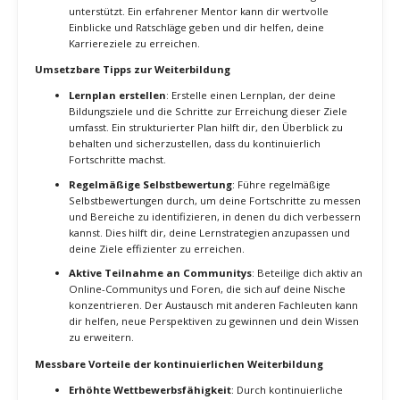
Fachleuten.
Ressourcen zur Verbesserung deiner Fähigkeiten
Fachliteratur und Fachzeitschriften
: Lies regelmäßig
Fachliteratur und Fachzeitschriften, um über die neuesten
Entwicklungen und Trends in deiner Nische informiert zu
bleiben. Diese Ressourcen bieten tiefergehende Einblicke
und helfen dir, dein Wissen kontinuierlich zu erweitern.
Podcasts und Videos
: Höre Podcasts und schaue Videos
von Branchenexperten, um wertvolle Tipps und Best
Practices zu erhalten. Diese Formate bieten eine bequeme
Möglichkeit, dein Wissen zu erweitern, insbesondere wenn
du unterwegs bist.
Mentoring und Coaching
: Suche dir einen Mentor oder
Coach, der dich bei deiner beruflichen Entwicklung
unterstützt. Ein erfahrener Mentor kann dir wertvolle
Einblicke und Ratschläge geben und dir helfen, deine
Karriereziele zu erreichen.
Umsetzbare Tipps zur Weiterbildung
Lernplan erstellen
: Erstelle einen Lernplan, der deine
Bildungsziele und die Schritte zur Erreichung dieser Ziele