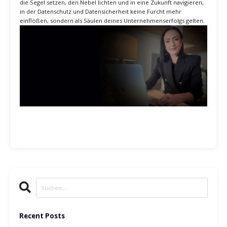
Unser umfangreiches Angebot an Datenschutzdienstleistungen ist
maßgeschneidert für Unternehmer und Freelancer, die in der
digitalen Welt nicht nur überleben, sondern florieren möchten.
Vom ersten Schritt der Compliance-Überprüfung bis zur
Implementierung fortschrittlicher Verschlüsselungstechnologien –
wir sind an deiner Seite.
Ein kostenloses Erstgespräch mit MyBusiness Consult
könnte der
entscheidende Schritt auf deiner Reise sein. Lass uns gemeinsam
die Segel setzen, den Nebel lichten und in eine Zukunft navigieren,
in der Datenschutz und Datensicherheit keine Furcht mehr
einflößen, sondern als Säulen deines Unternehmenserfolgs gelten.