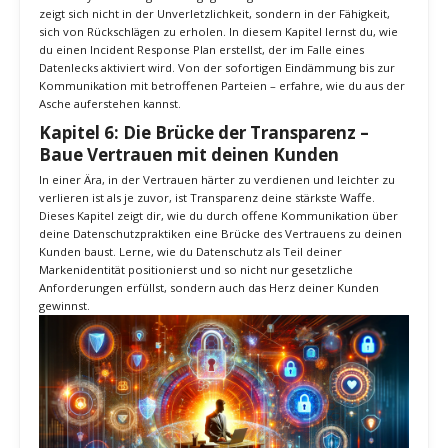
Kapitel 5: Der Phönix aus der Asche –
DerIncident Response Plan – Wie du dich
von Angriffen erholst
Selbst die stärksten Mauern können fallen, und in der digitalen Welt
ist kein System völlig immun gegen Angriffe. Doch wahre Stärke
zeigt sich nicht in der Unverletzlichkeit, sondern in der Fähigkeit,
sich von Rückschlägen zu erholen. In diesem Kapitel lernst du, wie
du einen Incident Response Plan erstellst, der im Falle eines
Datenlecks aktiviert wird. Von der sofortigen Eindämmung bis zur
Kommunikation mit betroffenen Parteien – erfahre, wie du aus der
Asche auferstehen kannst.
Kapitel 6: Die Brücke der Transparenz –
Baue Vertrauen mit deinen Kunden
In einer Ära, in der Vertrauen härter zu verdienen und leichter zu
verlieren ist als je zuvor, ist Transparenz deine stärkste Waffe.
Dieses Kapitel zeigt dir, wie du durch offene Kommunikation über
deine Datenschutzpraktiken eine Brücke des Vertrauens zu deinen
Kunden baust. Lerne, wie du Datenschutz als Teil deiner
Markenidentität positionierst und so nicht nur gesetzliche
Anforderungen erfüllst, sondern auch das Herz deiner Kunden
gewinnst.