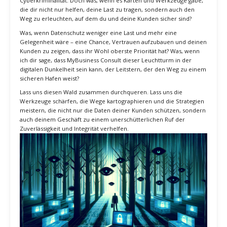
Die Reise durch diesen Wald kann entmutigend wirken, gezeichnet
von komplexen Verordnungen und der ständigen Bedrohung durch
Cyberkriminalität. Doch was, wenn es Karten und Werkzeuge gäbe,
die dir nicht nur helfen, deine Last zu tragen, sondern auch den
Weg zu erleuchten, auf dem du und deine Kunden sicher sind?
Was, wenn Datenschutz weniger eine Last und mehr eine
Gelegenheit wäre – eine Chance, Vertrauen aufzubauen und deinen
Kunden zu zeigen, dass ihr Wohl oberste Priorität hat? Was, wenn
ich dir sage, dass MyBusiness Consult dieser Leuchtturm in der
digitalen Dunkelheit sein kann, der Leitstern, der den Weg zu einem
sicheren Hafen weist?
Lass uns diesen Wald zusammen durchqueren. Lass uns die
Werkzeuge schärfen, die Wege kartographieren und die Strategien
meistern, die nicht nur die Daten deiner Kunden schützen, sondern
auch deinem Geschäft zu einem unerschütterlichen Ruf der
Zuverlässigkeit und Integrität verhelfen.