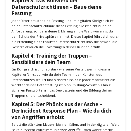
Nachricht, jede Datei und jeden Datensatz, der deinen digitalen
Turm verlässt oder betritt, verschlüsselst. Dieses Kapitel deckt die
verschiedenen Arten der Verschlüsselung ab und erklärt, wie du sie
in deinem täglichen Geschäft implementieren kannst.
Kapitel 3: Das Bollwerk der
Datenschutzrichtlinien – Baue deine
Festung
Jeder Ritter braucht eine Festung, und im digitalen Königreich ist
deine Datenschutzrichtlinie diese Festung. Sie ist nicht nur eine
Anforderung, sondern deine Erklärung an die Welt, wie ernst du
den Schutz der Privatsphäre nimmst. Dieses Kapitel führt dich durch
die Erstellung einer robusten Datenschutzrichtlinie, die sowohl die
Gesetze als auch die Erwartungen deiner Kunden erfüllt.
Kapitel 4: Training der Truppen –
Sensibilisiere dein Team
Ein Königreich ist nur so stark wie seine Verteidiger. In diesem
Kapitel erfährst du, wie du dein Team in den Künsten des
Datenschutzes schulst und sicherstellst, dass jeder Mitarbeiter ein
Wächter deiner Datenfestung ist. Von Phishing-Schutz bis hin zu
sicheren Passwörtern – das Bewusstsein und die Bildung deiner
Truppen sind entscheidend.