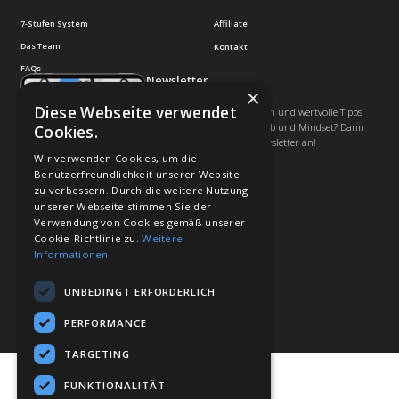
Von-Galen-Strasse 42
33378 Rheda-Wiedenbrück
info@mybusinessconsult.de
MBC
Quick Links
7-Stufen System
Affiliate
Das Team
Kontakt
FAQs
Newsletter
×
Diese Webseite verwendet
Du möchtest klare Strategien und wertvolle Tipps
rund um Marketing, Vertrieb und Mindset? Dann
Cookies.
melde Dich für unseren Newsletter an!
Wir verwenden Cookies, um die
Benutzerfreundlichkeit unserer Website
Jetzt anmelden
zu verbessern. Durch die weitere Nutzung
unserer Webseite stimmen Sie der
Verwendung von Cookies gemäß unserer
Cookie-Richtlinie zu.
Weitere