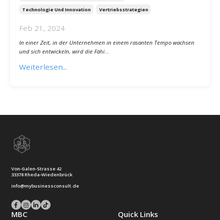
Wie Du mit CRM Dein Unternehmen auf
Hochtouren bringst – 16 überraschende
Fakten, die Dein Business revolutionieren!
Crm Und Kundenbeziehungsmanagement
Technologie Und Innovation
Vertriebsstrategien
Feb 21, 2024
In einer Zeit, in der Unternehmen in einem rasanten Tempo wachsen
und sich entwickeln, wird die Fähi
...
Weiterlesen...